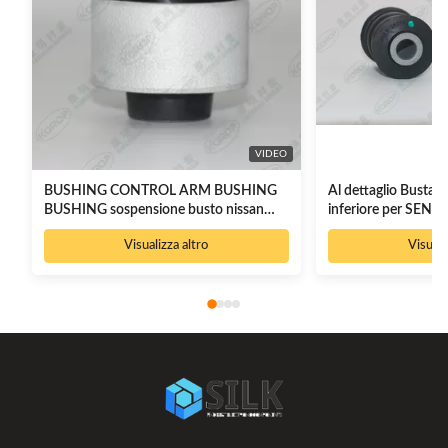
VIDEO
BUSHING CONTROL ARM BUSHING
Al dettaglio Busta a
BUSHING sospensione busto nissan
inferiore per SEN
bussing 54501-3TA0A
54560-AX600 820
Visualizza altro
Visuali