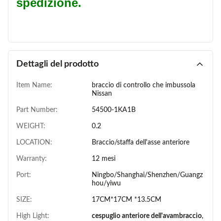
spedizione.
Dettagli del prodotto
Item Name:
braccio di controllo che imbussola
Nissan
Part Number:
54500-1KA1B
WEIGHT:
0.2
LOCATION:
Braccio/staffa dell'asse anteriore
Warranty:
12 mesi
Port:
Ningbo/Shanghai/Shenzhen/Guangz
hou/yiwu
SIZE:
17CM*17CM *13.5CM
High Light:
cespuglio anteriore dell'avambraccio
,