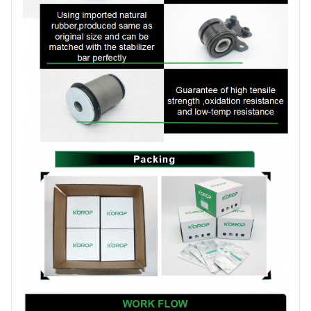
produzione
Marchio
KOROP
Certificato
ISO:9001