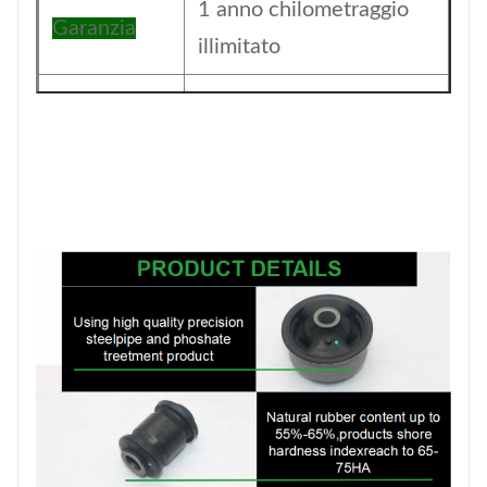
1 anno chilometraggio
Garanzia
illimitato
Il sacchetto di foglio e
Imballaggio
con la scatola a colori
MOQ
200 PCS
Dimensione
17cm*17cm*13.5cm
Pagamento
T/T
1-5 giorni per gli articoli
Data di
in magazzino, 30-45
consegna
giorni per l'ordine di