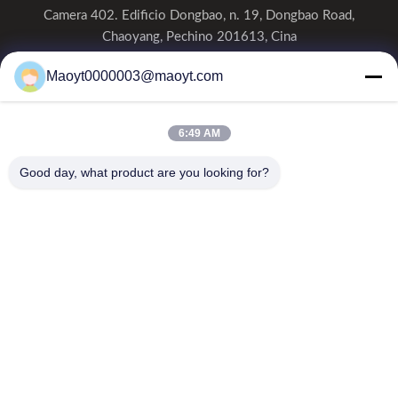
Camera 402. Edificio Dongbao, n. 19, Dongbao Road,
Chaoyang, Pechino 201613, Cina
0086-19166230458
Maoyt0000003@maoyt.com
kf@maoyt.com
6:49 AM
Casa.
Su Di Noi
Prodotti
Contattaci
Notizie
Good day, what product are you looking for?
La nostra newsletter
Iscriviti alla nostra newsletter per sconti e altro ancora.