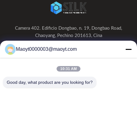
Camera 402. Edificio Dongbao, n. 19, Dongbao Road,
Chaoyang, Pechino 201613, Cina
0086-19166230458
Maoyt0000003@maoyt.com
kf@maoyt.com
10:31 AM
Casa.
Su Di Noi
Prodotti
Contattaci
Notizie
Good day, what product are you looking for?
La nostra newsletter
Iscriviti alla nostra newsletter per sconti e altro ancora.