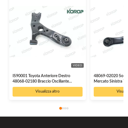
VIDEO
IS90001 Toyota Anteriore Destro
48069-02020 Sospe
48068-02180 Braccio Oscillante
Mercato Sinistra To
Sospensione Assy
Visualizza altro
Visuali