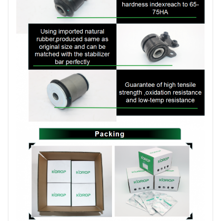
produzione
Marchio
KOROP
Certificato
ISO:9001