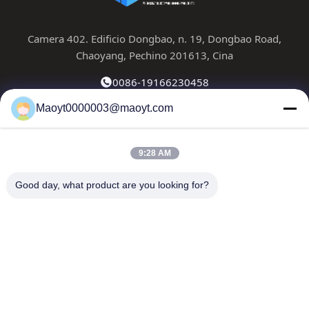
Camera 402. Edificio Dongbao, n. 19, Dongbao Road,
Chaoyang, Pechino 201613, Cina
0086-19166230458
Maoyt0000003@maoyt.com
kf@maoyt.com
9:28 AM
Casa.
Su Di Noi
Prodotti
Contattaci
Notizie
Good day, what product are you looking for?
La nostra newsletter
Iscriviti alla nostra newsletter per sconti e altro ancora.