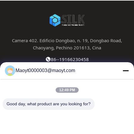
Camera 402. Edificio Dongbao, n. 19, Dongbao Road,
Chaoyang, Pechino 201613, Cina
86--19166230458
Maoyt0000003@maoyt.com
kf@maoyt.com
12:49 PM
Casa.
Su Di Noi
Prodotti
Contattaci
Notizie
Good day, what product are you looking for?
La nostra newsletter
Iscriviti alla nostra newsletter per sconti e altro ancora.