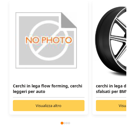
Cerchi in lega flow forming, cerchi
cerchi in lega da 1
leggeri per auto
sfalsati per BMW
Visualizza altro
Visuali