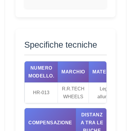
Specifiche tecniche
NUMERO
MARCHIO
MATERIALE
MODELLO.
R.R.TECH
Leghe,
HR-013
WHEELS
alluminio
DISTANZ
CB (B
COMPENSAZIONE
A TRA LE
CENTR
BUCHE