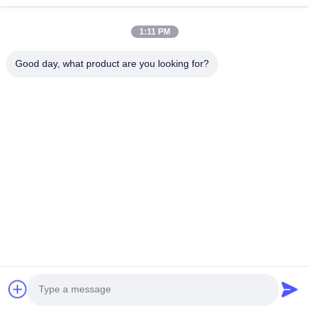
1:11 PM
Casa.
Su Di Noi
Prodotti
Contattaci
Notizie
Good day, what product are you looking for?
La nostra newsletter
Iscriviti alla nostra newsletter per sconti e altro ancora.
Invia e-mail
Diritti d'autore © 2019-2026 Beijing Silk Road Enterprise Management
Services Co.,LTD. Tutti i diritti riservati.