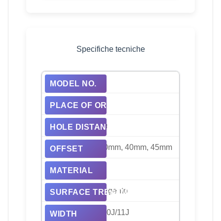
Specifiche tecniche
HRW-P02
Cina
130 mm, 112 mm
20mm, 50mm, 30mm, 40mm, 45mm
Leghe, alluminio
Nero, brillante, argento
8J/8.5J/9J/9.5J/10J/11J