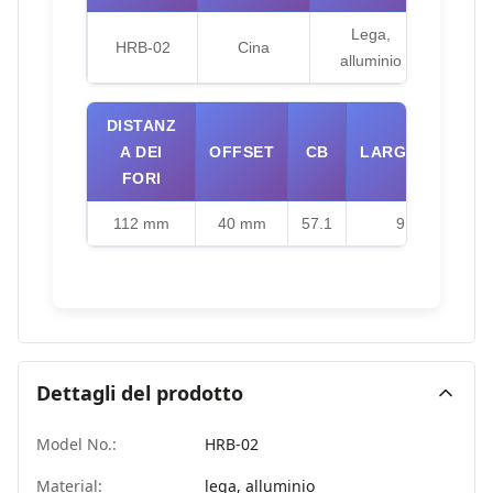
Lega,
HRB-02
Cina
rastr
alluminio
DISTANZ
A DEI
OFFSET
CB
LARGHEZZA
FORI
112 mm
40 mm
57.1
9,5J
Dettagli del prodotto
Model No.:
HRB-02
Material:
lega, alluminio