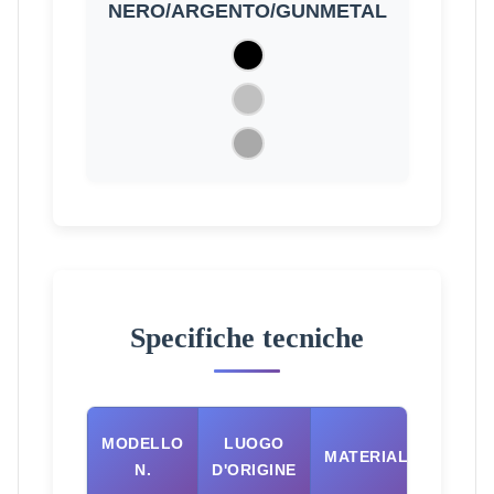
NERO/ARGENTO/GUNMETAL
Specifiche tecniche
MODE
MODELLO
LUOGO
MATERIALE
CO
N.
D'ORIGINE
ALE