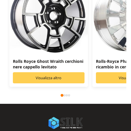
Rolls Royce Ghost Wraith cerchioni
Rolls-Royce Phan
nere cappello levitato
ricambio in cerc
Visualizza altro
Visuali