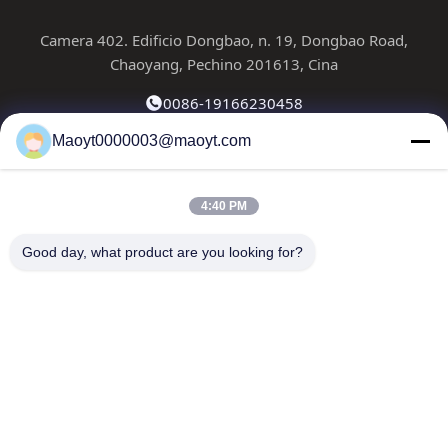
Camera 402. Edificio Dongbao, n. 19, Dongbao Road,
Chaoyang, Pechino 201613, Cina
0086-19166230458
Maoyt0000003@maoyt.com
kf@maoyt.com
4:40 PM
Casa.
Su Di Noi
Prodotti
Contattaci
Notizie
Good day, what product are you looking for?
La nostra newsletter
Iscriviti alla nostra newsletter per sconti e altro ancora.