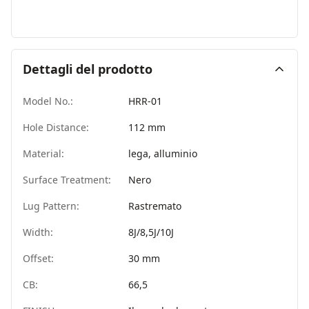
Dettagli del prodotto
Model No.:
HRR-01
Hole Distance:
112 mm
Material:
lega, alluminio
Surface Treatment:
Nero
Lug Pattern:
Rastremato
Width:
8J/8,5J/10J
Offset:
30 mm
CB:
66,5