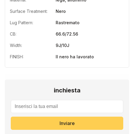
Surface Treatment:
Nero
Lug Pattern:
Rastremato
CB:
66.6/72.56
Width:
9J/10J
FINISH:
Il nero ha lavorato
inchiesta
Inviare