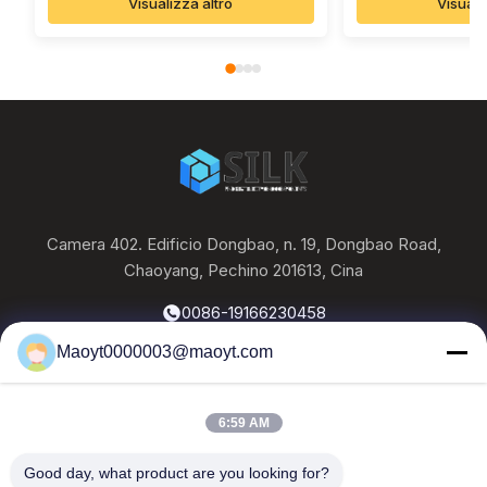
Visualizza altro
Visuali
Camera 402. Edificio Dongbao, n. 19, Dongbao Road,
Chaoyang, Pechino 201613, Cina
0086-19166230458
Maoyt0000003@maoyt.com
kf@maoyt.com
6:59 AM
Casa.
Su Di Noi
Prodotti
Contattaci
Notizie
Good day, what product are you looking for?